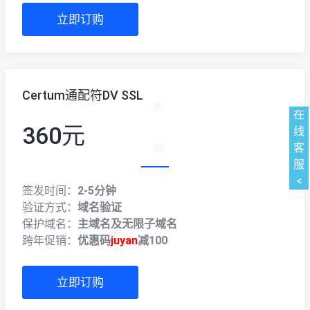
立即订购
Certum通配符DV SSL
在
360元
线
客
服
<
签发时间：
2-5分钟
验证方式：
域名验证
保护域名：
主域名及无限子域名
跨年促销：
优惠码
juyan
减100
立即订购